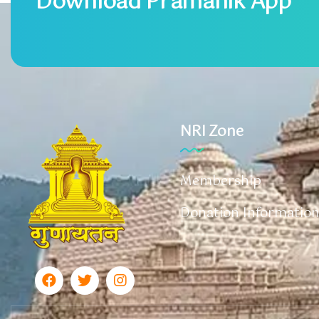
Download Pramanik App
NRI Zone
Membership
Donation Informatio