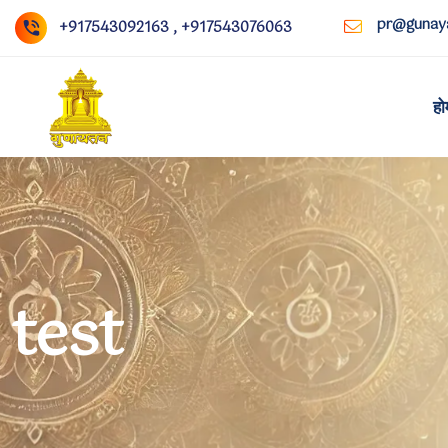
pr@gunaya
+917543092163 , +917543076063
हो
test