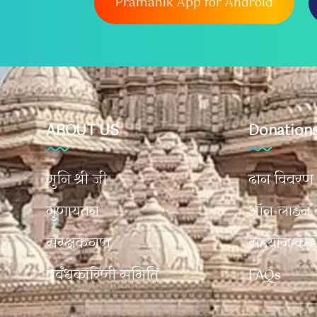
Pramanik App for Android
ABOUT US
Donations
मुनि श्री जी
दान विवरण
n
गुणायतन
ऑन-लाइन 
संरक्षकगण
सहयोग करें
प्रबंधकारिणी समिति
FAQs