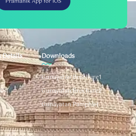
Pramanik App for iOS
 Details
Downloads
Gunayatan Brochure1
दान
Gunayatan Brochure2
Gunayatan Pamphlet